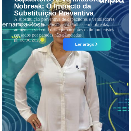
Nobreak: O Impacto da
Substituição Preventiva
A substituição preventiva de capacitores e ventiladores
reduz riscos operacionais, evita falhas em nobreaks,
aumenta a vida útil dos equipamentos e diminui custos
causados por paradas não planejadas.
08/06/2026
Ler artigo