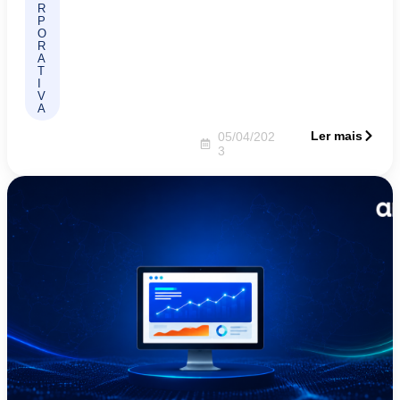
R
P
O
R
A
T
I
V
A
Ler mais
05/04/202
3