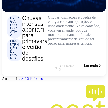
Chuvas
Chuvas, oscilações e quedas de
ENER
energia colocam operações em
GIA
intensas
COR
risco diariamente. Neste conteúdo,
apontam
POR
você vai entender por que
ATIV
para
monitorar e manter nobreaks
A
preventivamente deixou de ser
primavera
MAN
opção para empresas críticas.
UTEN
e verão
ÇÃO
de
DE
NOB
desafios
REAK
Ler mais
30/11/202
2
Anterior
1
2
3
4
5
Próximo