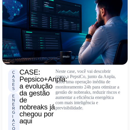
CASE:
Neste case, você vai descobrir
C
como a PepsiCo, junto da Anpla,
A
Pepsico+Anpla:
S
criou uma operação inédita de
a evolução
E
monitoramento 24h para otimizar a
S
da gestão
gestão de nobreaks, reduzir riscos e
E
aumentar a eficiência energética
de
N
com mais inteligência e
E
nobreaks já
previsibilidade.
R
chegou por
G
I
aqui
A
C
O