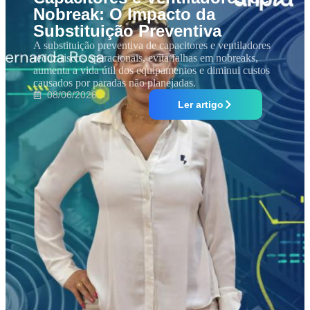
Nobreak: O Impacto da
Substituição Preventiva
A substituição preventiva de capacitores e ventiladores
reduz riscos operacionais, evita falhas em nobreaks,
aumenta a vida útil dos equipamentos e diminui custos
causados por paradas não planejadas.
08/06/2026
Ler artigo