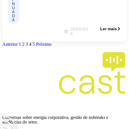
N
U
A
D
A
Ler mais
28/03/201
9
Anterior
1
2
3
4
5
Próximo
Ver mais
Conversas sobre energia corporativa, gestão de nobreaks e
tendências do setor.