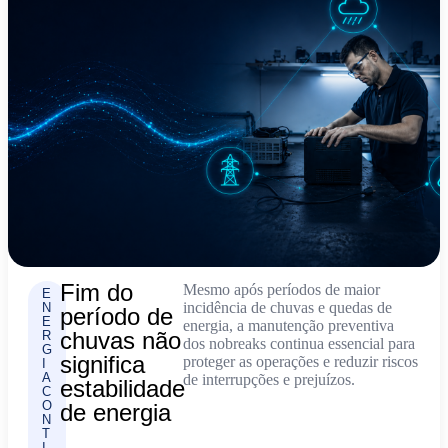
Fim do
Mesmo após períodos de maior
E
incidência de chuvas e quedas de
N
período de
E
energia, a manutenção preventiva
chuvas não
R
dos nobreaks continua essencial para
G
significa
proteger as operações e reduzir riscos
I
A
de interrupções e prejuízos.
estabilidade
C
O
de energia
N
T
I