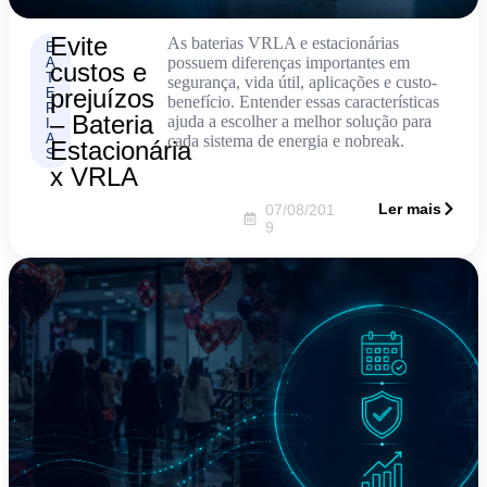
Evite
As baterias VRLA e estacionárias
B
possuem diferenças importantes em
A
custos e
T
segurança, vida útil, aplicações e custo-
prejuízos
E
benefício. Entender essas características
R
– Bateria
ajuda a escolher a melhor solução para
I
A
cada sistema de energia e nobreak.
Estacionária
S
x VRLA
Ler mais
07/08/201
9