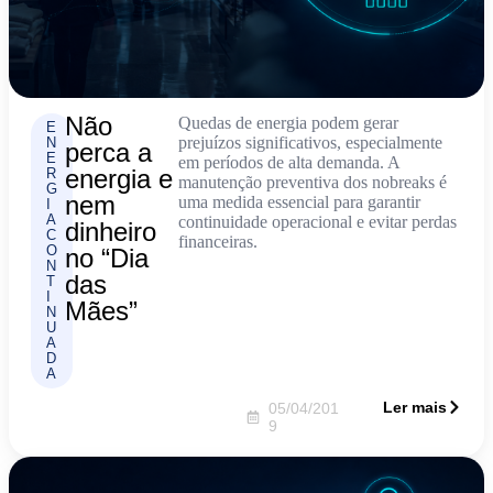
Não
Quedas de energia podem gerar
E
prejuízos significativos, especialmente
N
perca a
E
em períodos de alta demanda. A
energia e
R
manutenção preventiva dos nobreaks é
G
nem
uma medida essencial para garantir
I
A
continuidade operacional e evitar perdas
dinheiro
C
financeiras.
O
no “Dia
N
das
T
I
Mães”
N
U
A
D
A
Ler mais
05/04/201
9