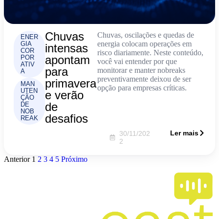
Chuvas
Chuvas, oscilações e quedas de
ENER
energia colocam operações em
GIA
intensas
COR
risco diariamente. Neste conteúdo,
apontam
POR
você vai entender por que
ATIV
para
monitorar e manter nobreaks
A
preventivamente deixou de ser
primavera
MAN
opção para empresas críticas.
UTEN
e verão
ÇÃO
de
DE
NOB
desafios
REAK
Ler mais
30/11/202
2
Anterior
1
2
3
4
5
Próximo