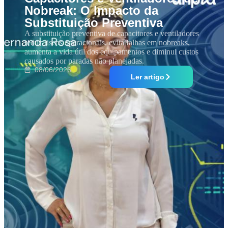
Nobreak: O Impacto da
Substituição Preventiva
A substituição preventiva de capacitores e ventiladores
reduz riscos operacionais, evita falhas em nobreaks,
aumenta a vida útil dos equipamentos e diminui custos
causados por paradas não planejadas.
08/06/2026
Ler artigo