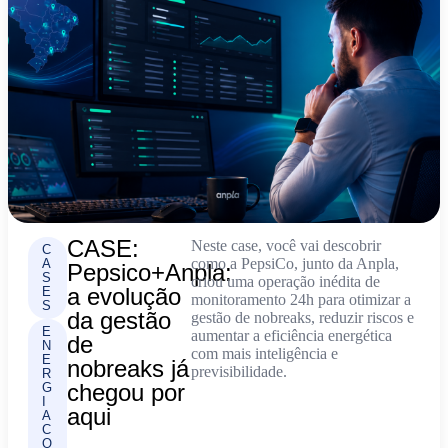
CASE:
Neste case, você vai descobrir
C
como a PepsiCo, junto da Anpla,
A
Pepsico+Anpla:
S
criou uma operação inédita de
a evolução
E
monitoramento 24h para otimizar a
S
da gestão
gestão de nobreaks, reduzir riscos e
E
aumentar a eficiência energética
de
N
com mais inteligência e
E
nobreaks já
previsibilidade.
R
chegou por
G
I
aqui
A
C
O