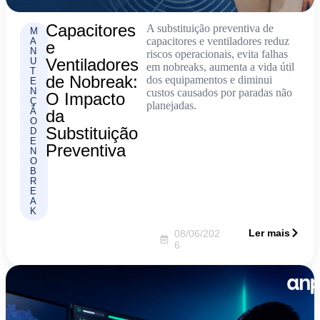
Capacitores
A substituição preventiva de
M
capacitores e ventiladores reduz
A
e
N
riscos operacionais, evita falhas
Ventiladores
U
em nobreaks, aumenta a vida útil
T
de Nobreak:
dos equipamentos e diminui
E
N
custos causados por paradas não
O Impacto
Ç
planejadas.
Ã
da
O
Substituição
D
E
Preventiva
N
O
B
R
E
A
K
Ler mais
08/06/202
6