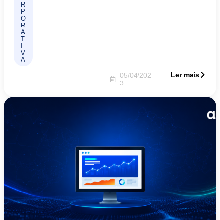
R
P
O
R
A
T
I
V
A
Ler mais
05/04/202
3