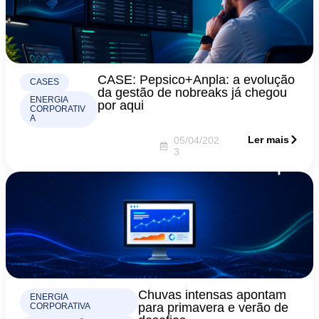
CASE: Pepsico+Anpla: a evolução
CASES
da gestão de nobreaks já chegou
ENERGIA
por aqui
CORPORATIV
A
Ler mais
05/04/202
3
Chuvas intensas apontam
ENERGIA
para primavera e verão de
CORPORATIVA