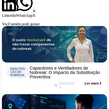
LinkedIn
WhatsApp
X
Você tamém pode gostar
Capacitores e Ventiladores de
MANUTEN
Nobreak: O Impacto da Substituição
ÇÃO DE
NOBREAK
Preventiva
Ler mais
08/06/202
6