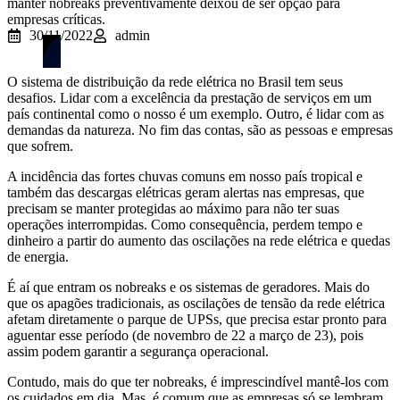
manter nobreaks preventivamente deixou de ser opção para
empresas críticas.
30/11/2022
admin
O sistema de distribuição da rede elétrica no Brasil tem seus
desafios. Lidar com a excelência da prestação de serviços em um
país continental como o nosso é um exemplo. Outro, é lidar com as
demandas da natureza. No fim das contas, são as pessoas e empresas
que sofrem.
A incidência das fortes chuvas comuns em nosso país tropical e
também das descargas elétricas geram alertas nas empresas, que
precisam se manter protegidas ao máximo para não ter suas
operações interrompidas. Como consequência, perdem tempo e
dinheiro a partir do aumento das oscilações na rede elétrica e quedas
de energia.
É aí que entram os nobreaks e os sistemas de geradores. Mais do
que os apagões tradicionais, as oscilações de tensão da rede elétrica
afetam diretamente o parque de UPSs, que precisa estar pronto para
aguentar esse período (de novembro de 22 a março de 23), pois
assim podem garantir a segurança operacional.
Contudo, mais do que ter nobreaks, é imprescindível mantê-los com
os cuidados em dia. Mas, é comum que as empresas só se lembram