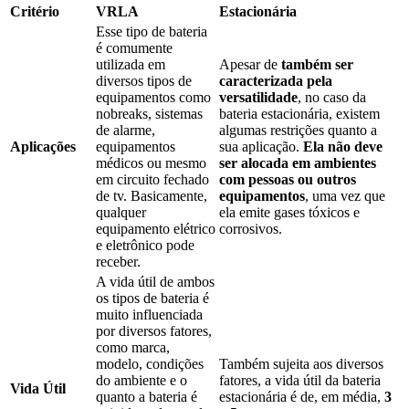
Critério
VRLA
Estacionária
Esse tipo de bateria
é comumente
utilizada em
Apesar de
também ser
diversos tipos de
caracterizada pela
equipamentos como
versatilidade
, no caso da
nobreaks, sistemas
bateria estacionária, existem
de alarme,
algumas restrições quanto a
Aplicações
equipamentos
sua aplicação.
Ela não deve
médicos ou mesmo
ser alocada em ambientes
em circuito fechado
com pessoas ou outros
de tv. Basicamente,
equipamentos
, uma vez que
qualquer
ela emite gases tóxicos e
equipamento elétrico
corrosivos.
e eletrônico pode
receber.
A vida útil de ambos
os tipos de bateria é
muito influenciada
por diversos fatores,
como marca,
modelo, condições
Também sujeita aos diversos
do ambiente e o
fatores, a vida útil da bateria
Vida Útil
quanto a bateria é
estacionária é de, em média,
3