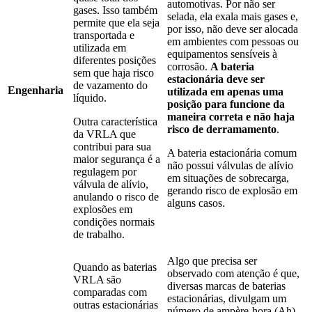
automotivas. Por não ser
gases. Isso também
selada, ela exala mais gases e,
permite que ela seja
por isso, não deve ser alocada
transportada e
em ambientes com pessoas ou
utilizada em
equipamentos sensíveis à
diferentes posições
corrosão.
A bateria
sem que haja risco
estacionária deve ser
de vazamento do
Engenharia
utilizada em apenas uma
líquido.
posição para funcione da
maneira correta e não haja
Outra característica
risco de derramamento
.
da VRLA que
contribui para sua
A bateria estacionária comum
maior segurança é a
não possui válvulas de alívio
regulagem por
em situações de sobrecarga,
válvula de alívio,
gerando risco de explosão em
anulando o risco de
alguns casos.
explosões em
condições normais
de trabalho.
Algo que precisa ser
Quando as baterias
observado com atenção é que,
VRLA são
diversas marcas de baterias
comparadas com
estacionárias, divulgam um
outras estacionárias
número de ampère-hora (Ah)