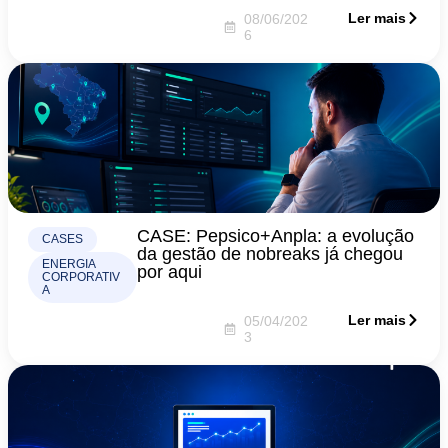
Ler mais
08/06/202
6
CASE: Pepsico+Anpla: a evolução
CASES
da gestão de nobreaks já chegou
ENERGIA
por aqui
CORPORATIV
A
Ler mais
05/04/202
3