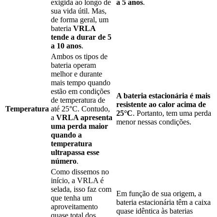
exigida ao longo de
a 5 anos
.
sua vida útil. Mas,
de forma geral, um
bateria
VRLA
tende a durar de 5
a 10 anos
.
Ambos os tipos de
bateria operam
melhor e durante
mais tempo quando
estão em condições
A bateria estacionária é mais
de temperatura de
resistente ao calor acima de
Temperatura
até 25°C. Contudo,
25°C
. Portanto, tem uma perda
a
VRLA apresenta
menor nessas condições.
uma perda maior
quando a
temperatura
ultrapassa esse
número
.
Como dissemos no
início, a VRLA é
selada, isso faz com
Em função de sua origem, a
que tenha um
bateria estacionária têm a caixa
aproveitamento
quase idêntica às baterias
quase total dos