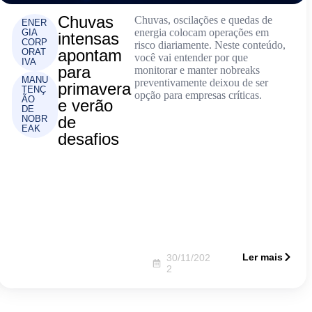
Chuvas
Chuvas, oscilações e quedas de
ENER
energia colocam operações em
GIA
intensas
CORP
risco diariamente. Neste conteúdo,
apontam
ORAT
você vai entender por que
IVA
para
monitorar e manter nobreaks
MANU
preventivamente deixou de ser
primavera
TENÇ
opção para empresas críticas.
ÃO
e verão
DE
de
NOBR
EAK
desafios
Ler mais
30/11/202
2