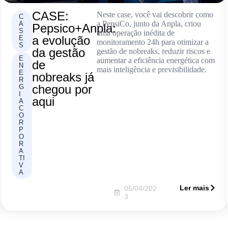
CASE:
Neste case, você vai descobrir como
C
a PepsiCo, junto da Anpla, criou
A
Pepsico+Anpla:
S
uma operação inédita de
a evolução
E
monitoramento 24h para otimizar a
S
da gestão
gestão de nobreaks, reduzir riscos e
E
aumentar a eficiência energética com
de
N
mais inteligência e previsibilidade.
E
nobreaks já
R
chegou por
G
I
aqui
A
C
O
R
P
O
R
A
TI
V
A
Ler mais
05/04/202
3