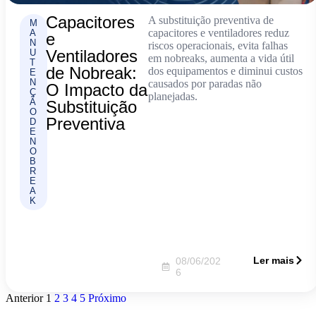
Capacitores
A substituição preventiva de
M
capacitores e ventiladores reduz
A
e
N
riscos operacionais, evita falhas
Ventiladores
U
em nobreaks, aumenta a vida útil
T
de Nobreak:
dos equipamentos e diminui custos
E
N
causados por paradas não
O Impacto da
Ç
planejadas.
Ã
Substituição
O
Preventiva
D
E
N
O
B
R
E
A
K
Ler mais
08/06/202
6
Anterior
1
2
3
4
5
Próximo