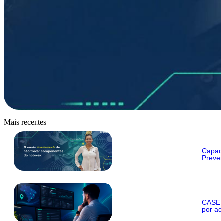
Mais recentes
Capac
Preve
CASE:
por aq