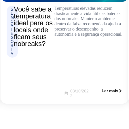
Você sabe a
Temperaturas elevadas reduzem
S
drasticamente a vida útil das baterias
E
temperatura
M
dos nobreaks. Manter o ambiente
ideal para os
C
dentro da faixa recomendada ajuda a
A
locais onde
preservar o desempenho, a
T
E
autonomia e a segurança operacional.
ficam seus
G
O
nobreaks?
R
I
A
Ler mais
03/10/202
2