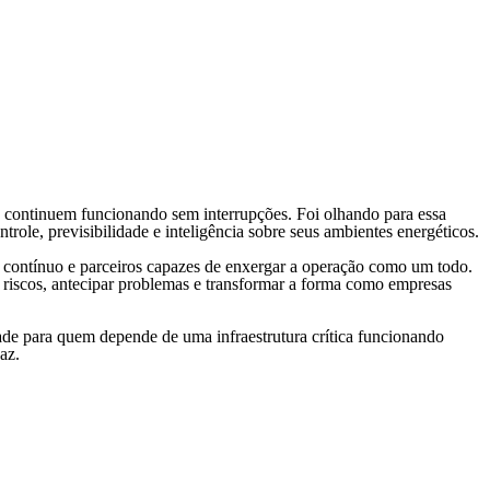
Ver mais
as continuem funcionando sem interrupções. Foi olhando para essa
trole, previsibilidade e inteligência sobre seus ambientes energéticos.
 contínuo e parceiros capazes de enxergar a operação como um todo.
r riscos, antecipar problemas e transformar a forma como empresas
dade para quem depende de uma infraestrutura crítica funcionando
az.
ANPLACAST