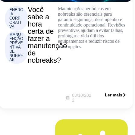
Você
Manutenções periódicas em
ENERG
nobreaks são essenciais para
IA
sabe a
CORP
garantir segurança, desempenho e
hora
ORATI
continuidade operacional. Revisões
VA
certa de
preventivas ajudam a evitar falhas,
MANUT
prolongar a vida útil dos
fazer a
ENÇÃO
equipamentos e reduzir riscos de
PREVE
manutenção
interrupções.
NTIVA
de
DE
NOBRE
nobreaks?
AK
Ler mais
03/10/202
2