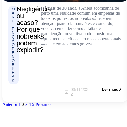
Negligência
Há mais de 30 anos, a Anpla acompanha de
M
perto uma realidade comum em empresas de
A
ou
N
todos os portes: os nobreaks só recebem
acaso?
U
atenção quando falham. Neste conteúdo,
T
Por que
você vai entender como a falta de
E
N
manutenção preventiva pode transformar
nobreaks
Ç
equipamentos críticos em riscos operacionais
Ã
podem
— e até em acidentes graves.
O
explodir?
D
E
N
O
B
R
E
A
K
Ler mais
03/11/202
2
Anterior
1
2
3
4
5
Próximo