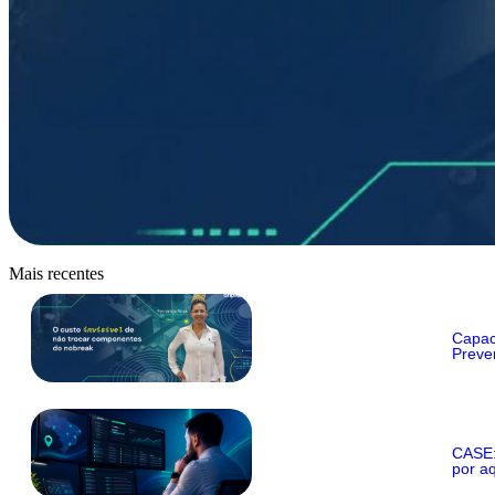
Mais recentes
Capac
Preve
CASE:
por aq