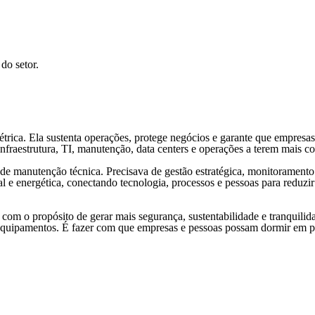
do setor.
létrica. Ela sustenta operações, protege negócios e garante que empres
nfraestrutura, TI, manutenção, data centers e operações a terem mais con
e manutenção técnica. Precisava de gestão estratégica, monitoramento
 e energética, conectando tecnologia, processos e pessoas para reduzi
 com o propósito de gerar mais segurança, sustentabilidade e tranquili
e equipamentos. É fazer com que empresas e pessoas possam dormir em p
NTEÚDO
ANPLA