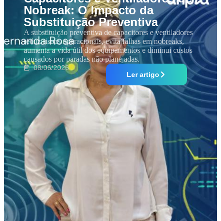
Nobreak: O Impacto da
Substituição Preventiva
A substituição preventiva de capacitores e ventiladores
reduz riscos operacionais, evita falhas em nobreaks,
aumenta a vida útil dos equipamentos e diminui custos
causados por paradas não planejadas.
08/06/2026
Ler artigo