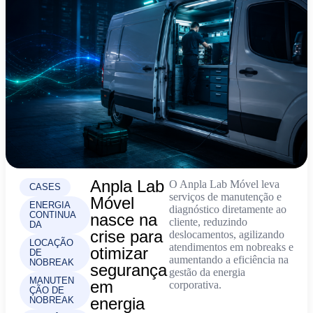
Anpla Lab
O Anpla Lab Móvel leva
CASES
serviços de manutenção e
Móvel
ENERGIA
diagnóstico diretamente ao
CONTINUA
nasce na
cliente, reduzindo
DA
crise para
deslocamentos, agilizando
LOCAÇÃO
atendimentos em nobreaks e
otimizar
DE
aumentando a eficiência na
NOBREAK
segurança
gestão da energia
MANUTEN
em
corporativa.
ÇÃO DE
energia
NOBREAK