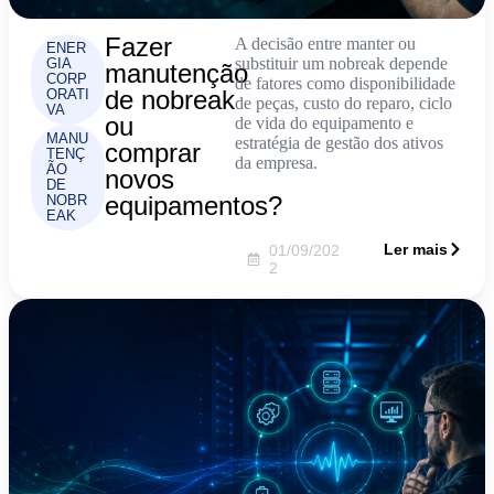
Fazer
A decisão entre manter ou
ENER
substituir um nobreak depende
GIA
manutenção
CORP
de fatores como disponibilidade
de nobreak
ORATI
de peças, custo do reparo, ciclo
VA
ou
de vida do equipamento e
MANU
estratégia de gestão dos ativos
comprar
TENÇ
da empresa.
ÃO
novos
DE
equipamentos?
NOBR
EAK
Ler mais
01/09/202
2