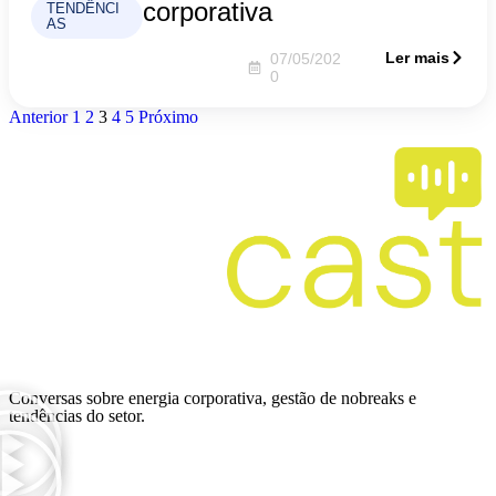
corporativa
TENDÊNCI
AS
Ler mais
07/05/202
0
Anterior
1
2
3
4
5
Próximo
Ver mais
Conversas sobre energia corporativa, gestão de nobreaks e
tendências do setor.