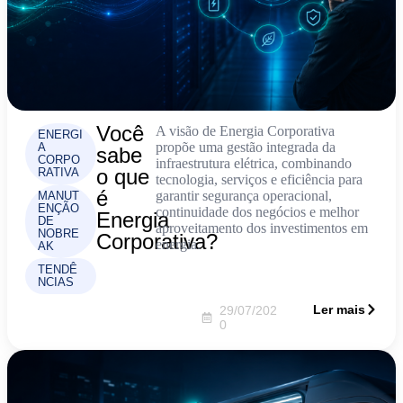
Você
A visão de Energia Corporativa
ENERGI
propõe uma gestão integrada da
A
sabe
CORPO
infraestrutura elétrica, combinando
o que
RATIVA
tecnologia, serviços e eficiência para
é
garantir segurança operacional,
MANUT
ENÇÃO
continuidade dos negócios e melhor
Energia
DE
aproveitamento dos investimentos em
NOBRE
Corporativa?
energia.
AK
TENDÊ
NCIAS
Ler mais
29/07/202
0