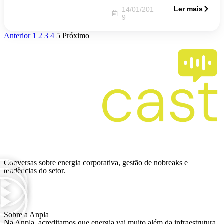
Ler mais
14/01/201
9
Anterior
1
2
3
4
5
Próximo
Ver mais
Conversas sobre energia corporativa, gestão de nobreaks e
tendências do setor.
Sobre a Anpla
Na Anpla, acreditamos que energia vai muito além da infraestrutura