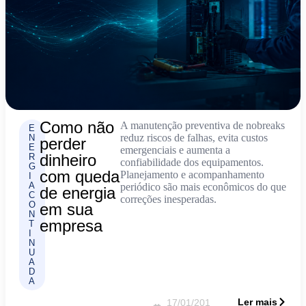
Como não
A manutenção preventiva de nobreaks
E
reduz riscos de falhas, evita custos
N
perder
E
emergenciais e aumenta a
dinheiro
R
confiabilidade dos equipamentos.
G
com queda
Planejamento e acompanhamento
I
A
periódico são mais econômicos do que
de energia
C
correções inesperadas.
O
em sua
N
empresa
T
I
N
U
A
D
A
Ler mais
17/01/201