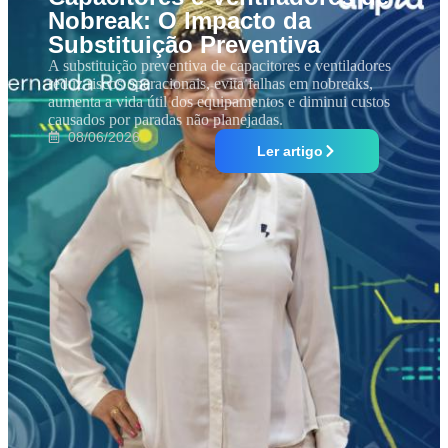
Nobreak: O Impacto da
Substituição Preventiva
A substituição preventiva de capacitores e ventiladores
reduz riscos operacionais, evita falhas em nobreaks,
aumenta a vida útil dos equipamentos e diminui custos
causados por paradas não planejadas.
08/06/2026
Ler artigo