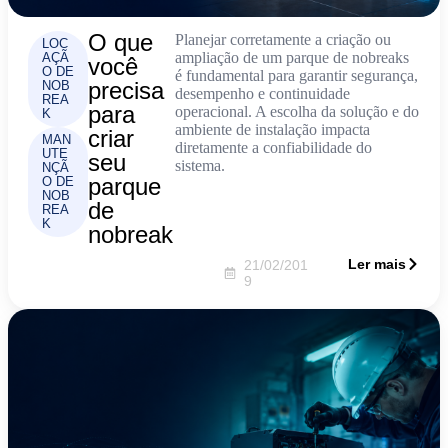
O que
Planejar corretamente a criação ou
LOC
ampliação de um parque de nobreaks
AÇÃ
você
O DE
é fundamental para garantir segurança,
precisa
NOB
desempenho e continuidade
REA
para
operacional. A escolha da solução e do
K
ambiente de instalação impacta
criar
MAN
diretamente a confiabilidade do
UTE
seu
sistema.
NÇÃ
parque
O DE
NOB
de
REA
K
nobreak
Ler mais
21/02/201
9