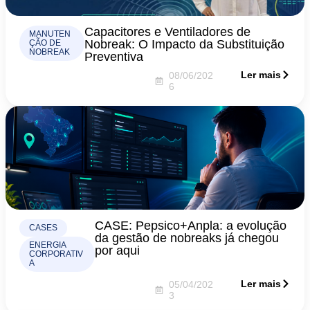
Capacitores e Ventiladores de
MANUTEN
Nobreak: O Impacto da Substituição
ÇÃO DE
NOBREAK
Preventiva
Ler mais
08/06/202
6
CASE: Pepsico+Anpla: a evolução
CASES
da gestão de nobreaks já chegou
ENERGIA
por aqui
CORPORATIV
A
Ler mais
05/04/202
3