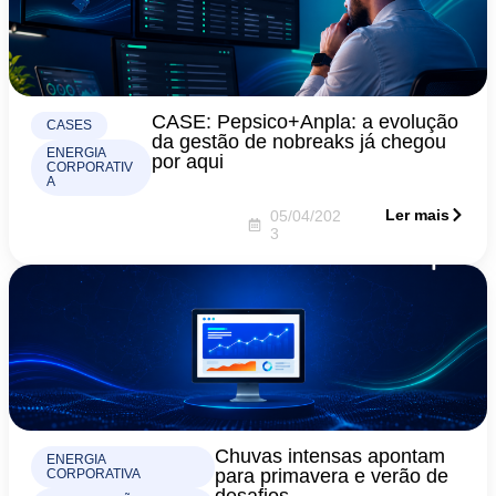
CASE: Pepsico+Anpla: a evolução
CASES
da gestão de nobreaks já chegou
ENERGIA
por aqui
CORPORATIV
A
Ler mais
05/04/202
3
Chuvas intensas apontam
ENERGIA
para primavera e verão de
CORPORATIVA
desafios