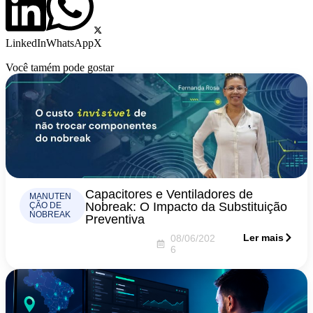
LinkedIn
WhatsApp
X
Você tamém pode gostar
Capacitores e Ventiladores de
MANUTEN
Nobreak: O Impacto da Substituição
ÇÃO DE
NOBREAK
Preventiva
Ler mais
08/06/202
6