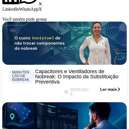
LinkedIn
WhatsApp
X
Você tamém pode gostar
Capacitores e Ventiladores de
MANUTEN
Nobreak: O Impacto da Substituição
ÇÃO DE
NOBREAK
Preventiva
Ler mais
08/06/202
6