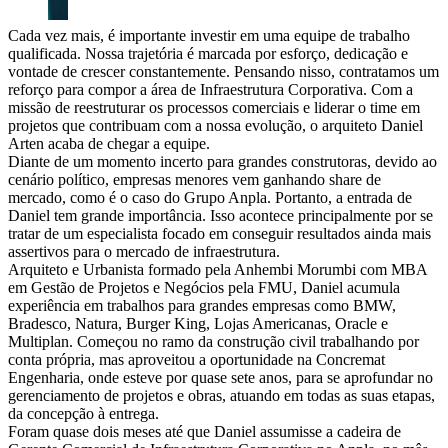
Cada vez mais, é importante investir em uma equipe de trabalho
qualificada. Nossa trajetória é marcada por esforço, dedicação e
vontade de crescer constantemente. Pensando nisso, contratamos um
reforço para compor a área de Infraestrutura Corporativa. Com a
missão de reestruturar os processos comerciais e liderar o time em
projetos que contribuam com a nossa evolução, o arquiteto Daniel
Arten acaba de chegar a equipe.
Diante de um momento incerto para grandes construtoras, devido ao
cenário político, empresas menores vem ganhando share de
mercado, como é o caso do Grupo Anpla. Portanto, a entrada de
Daniel tem grande importância. Isso acontece principalmente por se
tratar de um especialista focado em conseguir resultados ainda mais
assertivos para o mercado de infraestrutura.
Arquiteto e Urbanista formado pela Anhembi Morumbi com MBA
em Gestão de Projetos e Negócios pela FMU, Daniel acumula
experiência em trabalhos para grandes empresas como BMW,
Bradesco, Natura, Burger King, Lojas Americanas, Oracle e
Multiplan. Começou no ramo da construção civil trabalhando por
conta própria, mas aproveitou a oportunidade na Concremat
Engenharia, onde esteve por quase sete anos, para se aprofundar no
gerenciamento de projetos e obras, atuando em todas as suas etapas,
da concepção à entrega.
Foram quase dois meses até que Daniel assumisse a cadeira de