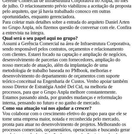
Gerente Comercial de Infraestrutura Corporativa no Anpla, no mês
de julho. O relacionamento prévio viabilizou a aceitação da proposta
pelo arquiteto, que já havia trabalhado conosco em outras
oportunidades, enquanto gerenciadora.
Para coletar mais detalhes sobre a entrada do arquiteto Daniel Arten
no Grupo Anpla, nós fizemos questão de conversar com ele. Confira
a entrevista na íntegra.
Qual será o seu papel aqui no grupo?
Assumi a Gerência Comercial na área de Infraestrutura Corporativa,
sendo responsável pelos contratos, orçamentos e relacionamento
com clientes. Estarei focado na captação e ampliação de negócios,
desenvolvimento de parcerias com fornecedores, ampliação do
nosso mercado de atuação, além da implantação de uma
metodologia de trabalho baseada no PMbook, melhorias e
desenvolvimento do departamento de orçamentos com suporte
teórico-conceitual na Engenharia de Custos. Venho apoiar também
nosso Diretor de Estratégia André Del Cid, na melhoria de
processos, para que o Grupo Anpla melhore constantemente.
Estamos passando ainda, por grandes mudanças e reformulação
interna, pensando no futuro e no ganho de mercado.
Como sua atuação vai nos ajudar a crescer?
Vou colaborar com o crescimento efetivo do grupo para que ele se
torne uma empresa maior, notada e reconhecida pelo mercado,
pronta para atuar no desenvolvimento de projetos. Melhorando os
processos comerciais, orçamentários, operacionais e buscando gerar