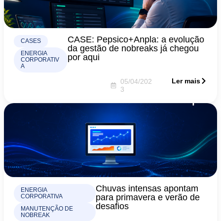
CASE: Pepsico+Anpla: a evolução
CASES
da gestão de nobreaks já chegou
ENERGIA
por aqui
CORPORATIV
A
Ler mais
05/04/202
3
Chuvas intensas apontam
ENERGIA
para primavera e verão de
CORPORATIVA
desafios
MANUTENÇÃO DE
NOBREAK