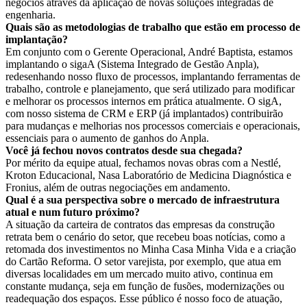
negócios através da aplicação de novas soluções integradas de
engenharia.
Quais são as metodologias de trabalho que estão em processo de
implantação?
Em conjunto com o Gerente Operacional, André Baptista, estamos
implantando o sigaA (Sistema Integrado de Gestão Anpla),
redesenhando nosso fluxo de processos, implantando ferramentas de
trabalho, controle e planejamento, que será utilizado para modificar
e melhorar os processos internos em prática atualmente. O sigA,
com nosso sistema de CRM e ERP (já implantados) contribuirão
para mudanças e melhorias nos processos comerciais e operacionais,
essenciais para o aumento de ganhos do Anpla.
Você já fechou novos contratos desde sua chegada?
Por mérito da equipe atual, fechamos novas obras com a Nestlé,
Kroton Educacional, Nasa Laboratório de Medicina Diagnóstica e
Fronius, além de outras negociações em andamento.
Qual é a sua perspectiva sobre o mercado de infraestrutura
atual e num futuro próximo?
A situação da carteira de contratos das empresas da construção
retrata bem o cenário do setor, que recebeu boas notícias, como a
retomada dos investimentos no Minha Casa Minha Vida e a criação
do Cartão Reforma. O setor varejista, por exemplo, que atua em
diversas localidades em um mercado muito ativo, continua em
constante mudança, seja em função de fusões, modernizações ou
readequação dos espaços. Esse público é nosso foco de atuação,