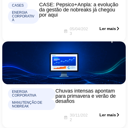
CASE: Pepsico+Anpla: a evolução
CASES
da gestão de nobreaks já chegou
ENERGIA
por aqui
CORPORATIV
A
Ler mais
05/04/202
3
Chuvas intensas apontam
ENERGIA
para primavera e verão de
CORPORATIVA
desafios
MANUTENÇÃO DE
NOBREAK
Ler mais
30/11/202
2