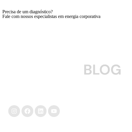
Precisa de um diagnóstico?
Fale com nossos especialistas em energia corporativa
Falar com especialista
Para empresas que querem cuidar do seu nobreak
CONTEÚDO