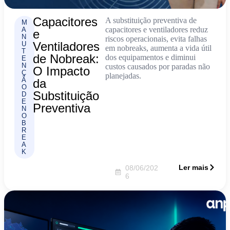
Capacitores
A substituição preventiva de
M
capacitores e ventiladores reduz
A
e
N
riscos operacionais, evita falhas
Ventiladores
U
em nobreaks, aumenta a vida útil
T
de Nobreak:
dos equipamentos e diminui
E
N
custos causados por paradas não
O Impacto
Ç
planejadas.
Ã
da
O
Substituição
D
E
Preventiva
N
O
B
R
E
A
K
Ler mais
08/06/202
6