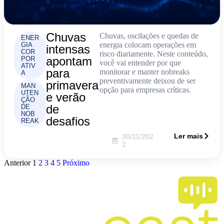
Chuvas
Chuvas, oscilações e quedas de
ENER
energia colocam operações em
GIA
intensas
COR
risco diariamente. Neste conteúdo,
apontam
POR
você vai entender por que
ATIV
para
monitorar e manter nobreaks
A
preventivamente deixou de ser
primavera
MAN
opção para empresas críticas.
UTEN
e verão
ÇÃO
de
DE
NOB
desafios
REAK
Ler mais
30/11/202
2
Anterior
1
2
3
4
5
Próximo