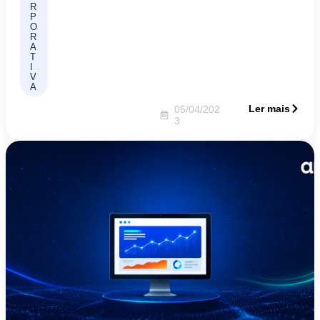
R
P
O
R
A
T
I
V
A
Ler mais
05/04/202
3