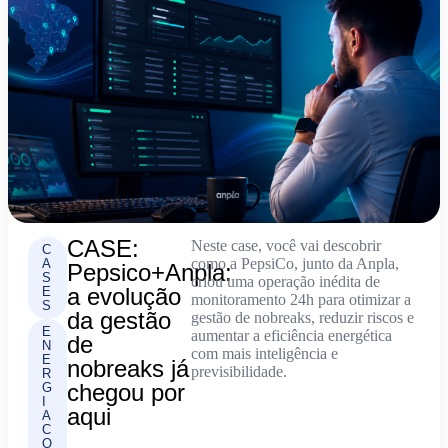
CASE:
Neste case, você vai descobrir
C
como a PepsiCo, junto da Anpla,
A
Pepsico+Anpla:
S
criou uma operação inédita de
a evolução
E
monitoramento 24h para otimizar a
S
da gestão
gestão de nobreaks, reduzir riscos e
E
aumentar a eficiência energética
de
N
com mais inteligência e
E
nobreaks já
previsibilidade.
R
chegou por
G
I
aqui
A
C
O