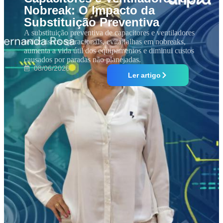
Nobreak: O Impacto da
Substituição Preventiva
A substituição preventiva de capacitores e ventiladores
reduz riscos operacionais, evita falhas em nobreaks,
aumenta a vida útil dos equipamentos e diminui custos
causados por paradas não planejadas.
08/06/2026
Ler artigo