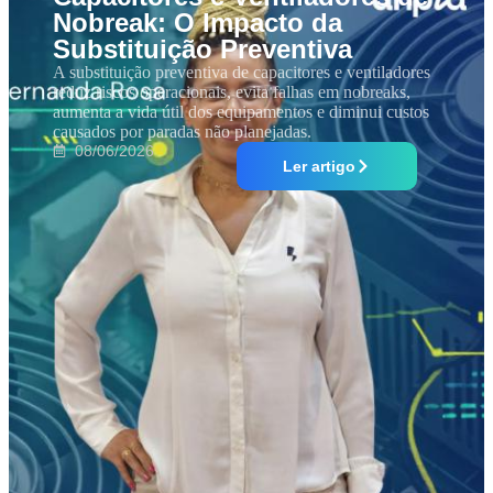
Nobreak: O Impacto da
Substituição Preventiva
A substituição preventiva de capacitores e ventiladores
reduz riscos operacionais, evita falhas em nobreaks,
aumenta a vida útil dos equipamentos e diminui custos
causados por paradas não planejadas.
08/06/2026
Ler artigo