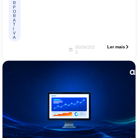
R
P
O
R
A
T
I
V
A
Ler mais
05/04/202
3