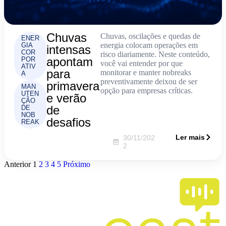
Chuvas
Chuvas, oscilações e quedas de
ENER
energia colocam operações em
GIA
intensas
COR
risco diariamente. Neste conteúdo,
apontam
POR
você vai entender por que
ATIV
para
monitorar e manter nobreaks
A
preventivamente deixou de ser
primavera
MAN
opção para empresas críticas.
UTEN
e verão
ÇÃO
de
DE
NOB
desafios
REAK
Ler mais
30/11/202
2
Anterior
1
2
3
4
5
Próximo