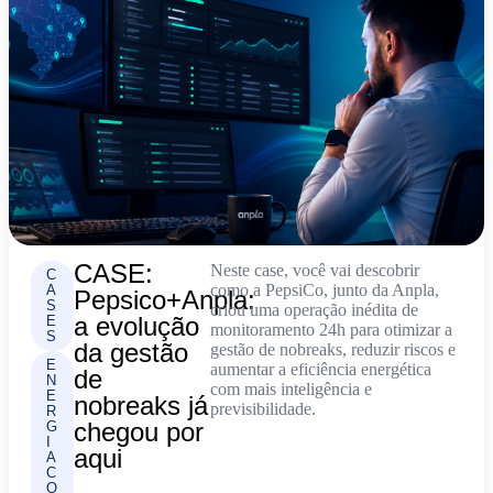
CASE:
Neste case, você vai descobrir
C
como a PepsiCo, junto da Anpla,
A
Pepsico+Anpla:
S
criou uma operação inédita de
a evolução
E
monitoramento 24h para otimizar a
S
da gestão
gestão de nobreaks, reduzir riscos e
E
aumentar a eficiência energética
de
N
com mais inteligência e
E
nobreaks já
previsibilidade.
R
chegou por
G
I
aqui
A
C
O