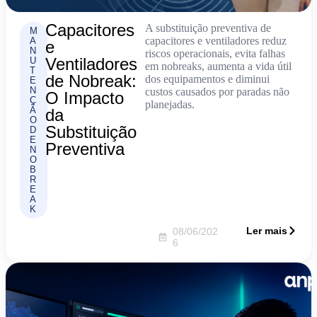
Capacitores
A substituição preventiva de
M
capacitores e ventiladores reduz
A
e
N
riscos operacionais, evita falhas
Ventiladores
U
em nobreaks, aumenta a vida útil
T
de Nobreak:
dos equipamentos e diminui
E
N
custos causados por paradas não
O Impacto
Ç
planejadas.
Ã
da
O
Substituição
D
E
Preventiva
N
O
B
R
E
A
K
Ler mais
08/06/202
6