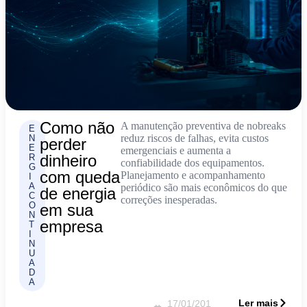
Como não
A manutenção preventiva de nobreaks
E
reduz riscos de falhas, evita custos
N
perder
E
emergenciais e aumenta a
dinheiro
R
confiabilidade dos equipamentos.
G
com queda
Planejamento e acompanhamento
I
A
periódico são mais econômicos do que
de energia
C
correções inesperadas.
O
em sua
N
empresa
T
I
N
U
A
D
A
Ler mais
17/01/201