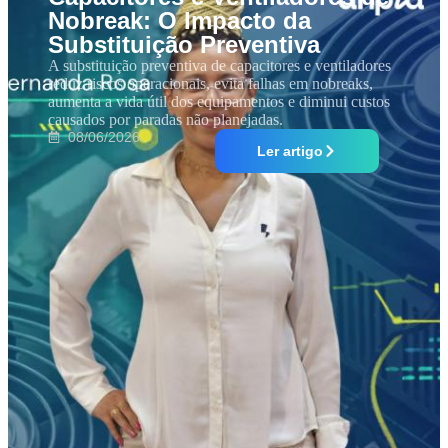
Nobreak: O Impacto da
Substituição Preventiva
A substituição preventiva de capacitores e ventiladores
reduz riscos operacionais, evita falhas em nobreaks,
aumenta a vida útil dos equipamentos e diminui custos
causados por paradas não planejadas.
08/06/2026
Ler artigo