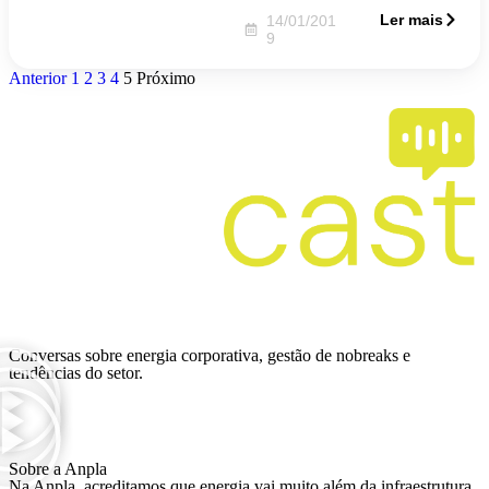
Ler mais
14/01/201
9
Anterior
1
2
3
4
5
Próximo
Ver mais
Conversas sobre energia corporativa, gestão de nobreaks e
tendências do setor.
Sobre a Anpla
Na Anpla, acreditamos que energia vai muito além da infraestrutura