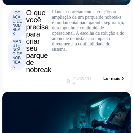
O que
Planejar corretamente a criação ou
LOC
ampliação de um parque de nobreaks
AÇÃ
você
O DE
é fundamental para garantir segurança,
precisa
NOB
desempenho e continuidade
REA
para
operacional. A escolha da solução e do
K
ambiente de instalação impacta
criar
MAN
diretamente a confiabilidade do
UTE
seu
sistema.
NÇÃ
parque
O DE
NOB
de
REA
K
nobreak
Ler mais
21/02/201
9